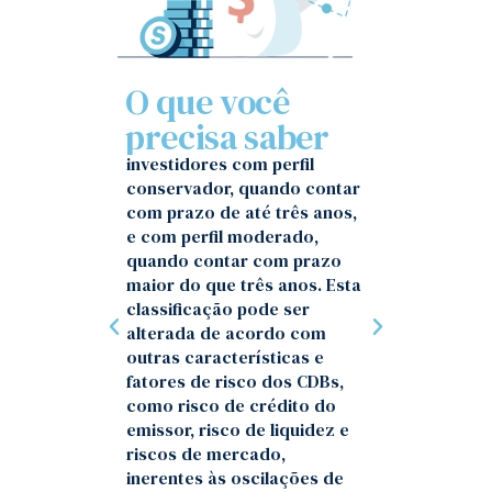
O que você
O CDB é classificado como
precisa saber
investimento para
investidores com perfil
conservador, quando contar
com prazo de até três anos,
e com perfil moderado,
As inf
quando contar com prazo
rentabi
maior do que três anos. Esta
carênc
classificação pode ser
caract
alterada de acordo com
estarã
outras características e
invest
fatores de risco dos CDBs,
aplicaç
como risco de crédito do
emissor, risco de liquidez e
riscos de mercado,
inerentes às oscilações de