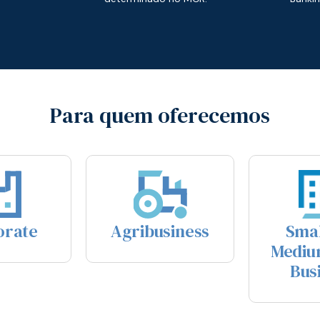
Para quem oferecemos
orate
Agribusiness
Smal
Mediu
Bus