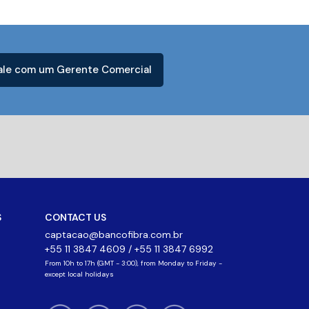
ale com um Gerente Comercial
S
CONTACT US
captacao@bancofibra.com.br
+55 11 3847 4609 / +55 11 3847 6992
From 10h to 17h (GMT - 3:00), from Monday to Friday -
except local holidays