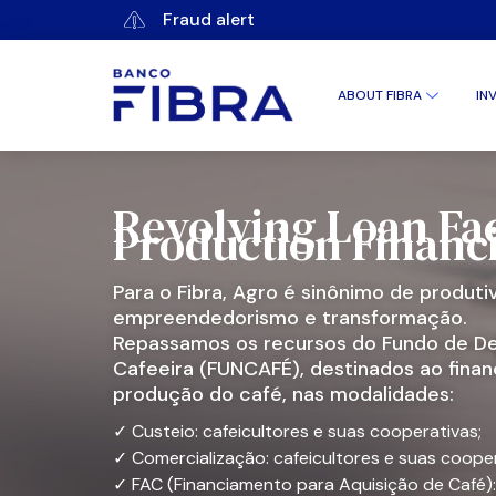
Fraud alert
ABOUT FIBRA
IN
CORPORAT
CORPORA
Revolving Loan Fac
Production Finan
Para o Fibra, Agro é sinônimo de produti
empreendedorismo e transformação.
Repassamos os recursos do Fundo de D
Cafeeira (FUNCAFÉ), destinados ao fina
produção do café, nas modalidades:
✓ Custeio: cafeicultores e suas cooperativas;
✓ Comercialização: cafeicultores e suas cooper
✓ FAC (Financiamento para Aquisição de Café):