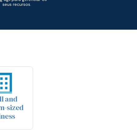
seus recursos.
l and
m-sized
iness