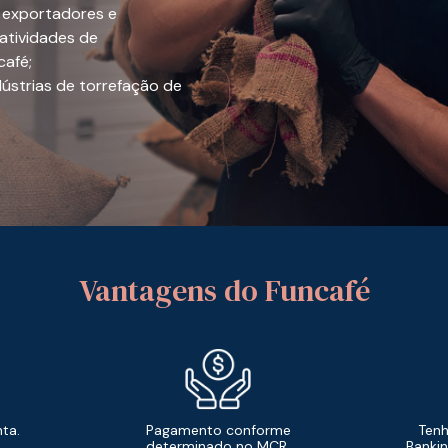
s, exportadores e
atividades de
café;
ndústrias de torrefação de
Vantagens do Funcafé
ta.
Pagamento conforme
Tenh
determinado no MCR.
Bankin