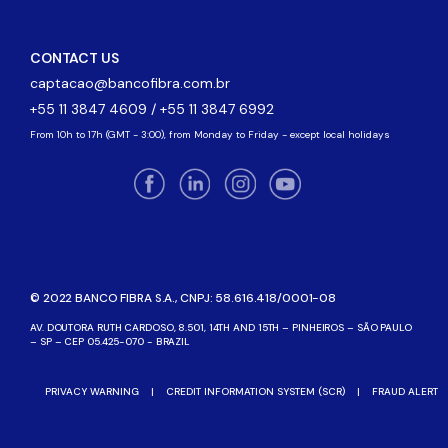
CONTACT US
captacao@bancofibra.com.br
+55 11 3847 4609 / +55 11 3847 6992
From 10h to 17h (GMT - 3:00), from Monday to Friday - except local holidays
© 2022 BANCO FIBRA S.A., CNPJ: 58.616.418/0001-08
AV. DOUTORA RUTH CARDOSO, 8.501, 14TH AND 15TH – PINHEIROS – SÃO PAULO
– SP – CEP 05.425-070 - BRAZIL
PRIVACY WARNING
|
CREDIT INFORMATION SYSTEM (SCR)
|
FRAUD ALERT