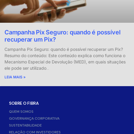
Campanha Pix Seguro: quando é possível
recuperar um Pix?
Campanha Pix Seguro: quando é possível recuperar um Pix?
Resumo do conteúdo: Este conteúdo explica como funciona o
Mecanismo Especial de Devolução (MED), em quais situações
ele pode ser utilizado
…
LEIA MAIS »
SOBRE O FIBRA
QUEM SOMOS
GOVERNANÇA CORPORATIVA
SUSTENTABILIDADE
RELAÇÃO COM INVESTIDORES