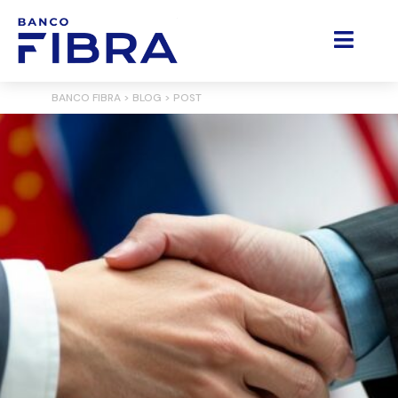
BANCO FIBRA
>
BLOG
> POST