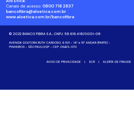
Alô Ética:
Canais de acesso:
0800 718 2837
bancofibra@aloetica.com.br
www.aloetica.com.br/bancofibra
© 2022 BANCO FIBRA S.A., CNPJ: 58.616.418/0001-08
AVENIDA DOUTORA RUTH CARDOSO, 8.501 - 14º e 15º ANDAR (PARTE) -
PINHEIROS - SÃO PAULO/SP - CEP: 05425-070
AVISO DE PRIVACIDADE
|
SCR
|
ALERTA DE FRAUDE