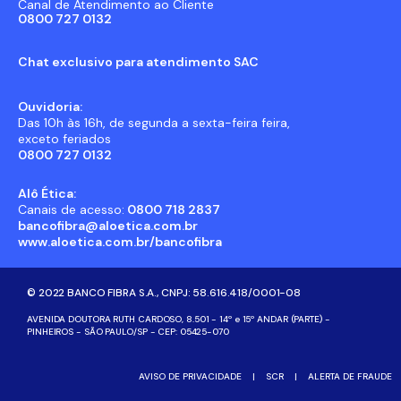
Canal de Atendimento ao Cliente
0800 727 0132
Chat exclusivo para atendimento SAC
Ouvidoria:
Das 10h às 16h, de segunda a sexta-feira feira,
exceto feriados
0800 727 0132
Alô Ética:
Canais de acesso:
0800 718 2837
bancofibra@aloetica.com.br
www.aloetica.com.br/bancofibra
© 2022 BANCO FIBRA S.A., CNPJ: 58.616.418/0001-08
AVENIDA DOUTORA RUTH CARDOSO, 8.501 - 14º e 15º ANDAR (PARTE) -
PINHEIROS - SÃO PAULO/SP - CEP: 05425-070
AVISO DE PRIVACIDADE
|
SCR
|
ALERTA DE FRAUDE