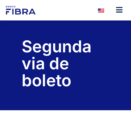
Segunda
via de
boleto