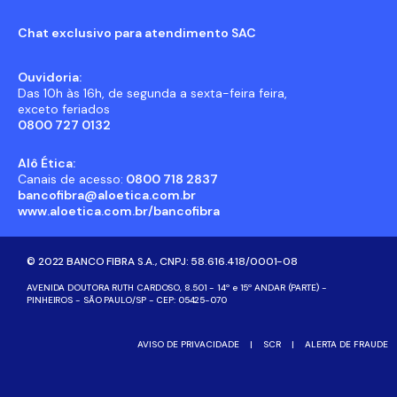
Chat exclusivo para atendimento SAC
Ouvidoria:
Das 10h às 16h, de segunda a sexta-feira feira,
exceto feriados
0800 727 0132
Alô Ética:
Canais de acesso:
0800 718 2837
bancofibra@aloetica.com.br
www.aloetica.com.br/bancofibra
© 2022 BANCO FIBRA S.A., CNPJ: 58.616.418/0001-08
AVENIDA DOUTORA RUTH CARDOSO, 8.501 - 14º e 15º ANDAR (PARTE) -
PINHEIROS - SÃO PAULO/SP - CEP: 05425-070
AVISO DE PRIVACIDADE
|
SCR
|
ALERTA DE FRAUDE