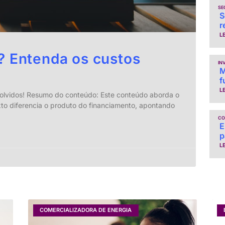
SE
S
r
L
? Entenda os custos
IN
M
f
L
volvidos! Resumo do conteúdo: Este conteúdo aborda o
xto diferencia o produto do financiamento, apontando
CO
E
p
L
COMERCIALIZADORA DE ENERGIA