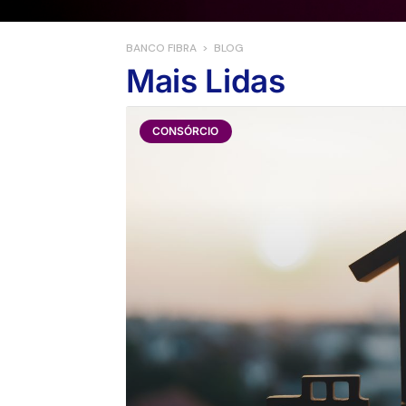
S
P
BANCO FIBRA
> BLOG
T
Mais Lidas
P
C
CONSÓRCIO