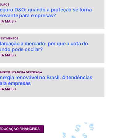
GUROS
eguro D&O: quando a proteção se torna
elevante para empresas?
EIA MAIS »
VESTIMENTOS
arcação a mercado: por que a cota do
undo pode oscilar?
EIA MAIS »
MERCIALIZADORA DE ENERGIA
nergia renovável no Brasil: 4 tendências
ara empresas
EIA MAIS »
EDUCAÇÃO FINANCEIRA