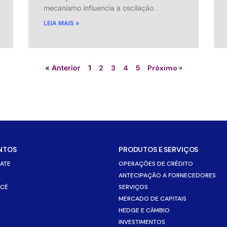
mecanismo influencia a oscilação
…
LEIA MAIS »
« Anterior
1
2
3
4
5
Próximo »
NTOS
PRODUTOS E SERVIÇOS
ATE
OPERAÇÕES DE CRÉDITO
ANTECIPAÇÃO A FORNECEDORES
OCÊ
SERVIÇOS
MERCADO DE CAPITAIS
HEDGE E CÂMBIO
INVESTIMENTOS