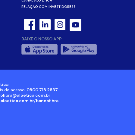
CANAL ALÔ ÉTICA
RELAÇÃO COM INVESTIDORESS
BAIXE O NOSSO APP
tica:
is de acesso:
0800 718 2837
ofibra@aloetica.com.br
aloetica.com.br/bancofibra