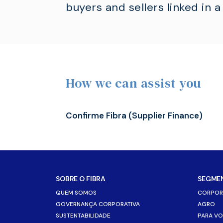
buyers and sellers linked in a
S
S
P
P
T
T
P
P
C
C
How we can assist you
Confirme Fibra (Supplier Finance)
SOBRE O FIBRA
SEGME
QUEM SOMOS
CORPOR
GOVERNANÇA CORPORATIVA
AGRO
SUSTENTABILIDADE
PARA V